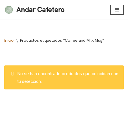
Andar Cafetero
Saltar
al
contenido
Inicio
\
Productos etiquetados “Coffee and Milk Mug”
No se han encontrado productos que coincidan con
tu selección.