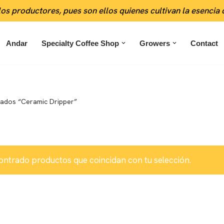
los productores, pues son ellos quienes cultivan la esencia
Andar
Specialty Coffee Shop
Growers
Contact
tados “Ceramic Dripper”
ontrado productos que coincidan con tu selección.