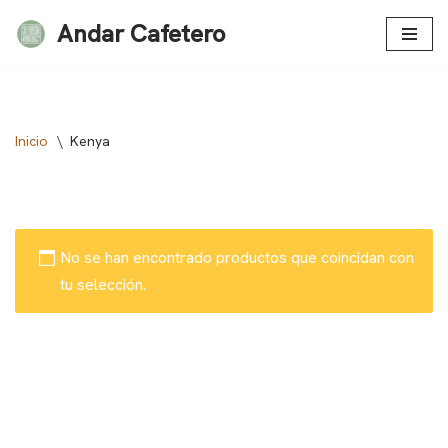
Andar Cafetero
Saltar
al
contenido
Inicio
\
Kenya
No se han encontrado productos que coincidan con
tu selección.