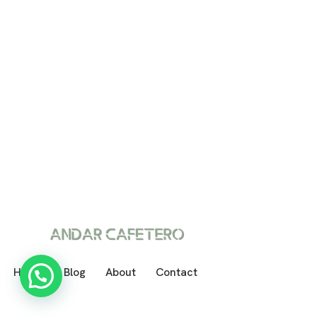
Home
Blog
About
Contact
Neve
| Funciona gracias a
WordPress